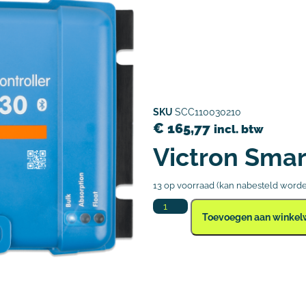
SKU
SCC110030210
€
165,77
incl. btw
Victron Sma
13 op voorraad (kan nabesteld word
Toevoegen aan winke