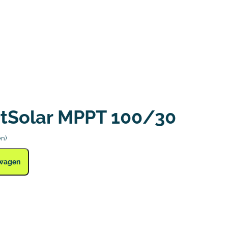
rtSolar MPPT 100/30
en)
lwagen