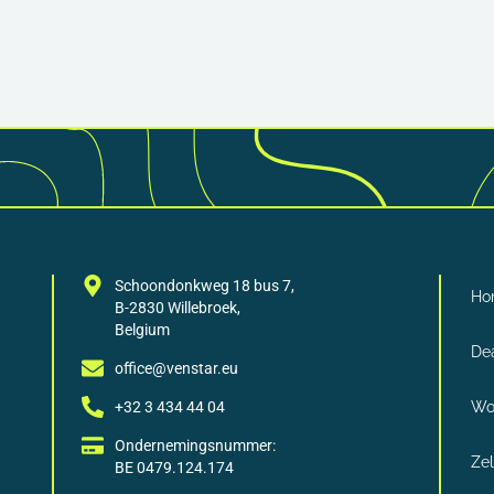
Schoondonkweg 18 bus 7,
Ho
B-2830 Willebroek,
Belgium
Dea
office@venstar.eu
+32 3 434 44 04
Wo
Ondernemingsnummer:
Ze
BE 0479.124.174