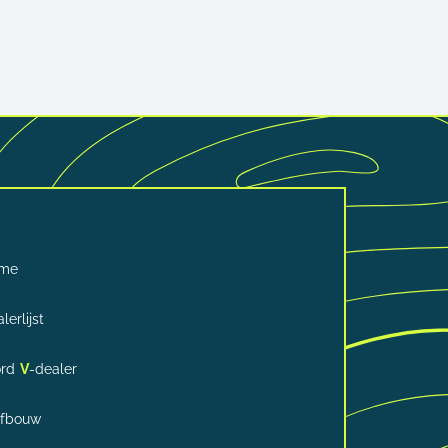
me
lerlijst
rd
V
-dealer
lfbouw