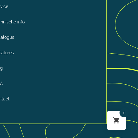
vice
hnische info
talogus
catures
og
A
ntact
0