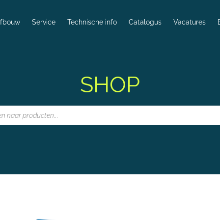
lfbouw
Service
Technische info
Catalogus
Vacatures
SHOP