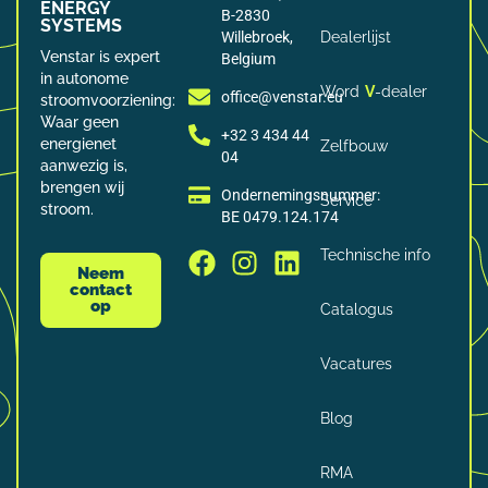
ENERGY
B-2830
SYSTEMS
Willebroek,
Dealerlijst
Venstar is expert
Belgium
in autonome
Word
V
-dealer
office@venstar.eu
stroomvoorziening:
Waar geen
+32 3 434 44
energienet
Zelfbouw
04
aanwezig is,
brengen wij
Ondernemingsnummer:
Service
stroom.
BE 0479.124.174
Technische info
Neem
contact
op
Catalogus
Vacatures
Blog
RMA