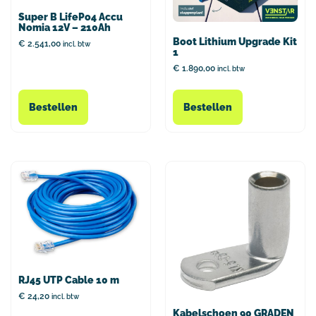
Super B LifePo4 Accu
Nomia 12V – 210Ah
Boot Lithium Upgrade Kit
€
2.541,00
incl. btw
1
€
1.890,00
incl. btw
Bestellen
Bestellen
RJ45 UTP Cable 10 m
€
24,20
incl. btw
Kabelschoen 90 GRADEN