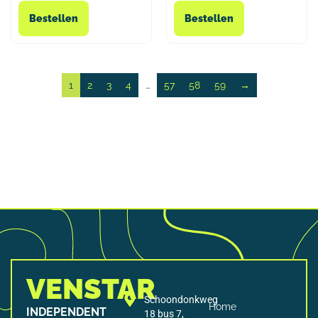
Bestellen
Bestellen
1
2
3
4
…
57
58
59
→
VENSTAR
Schoondonkweg
Home
INDEPENDENT
18 bus 7,