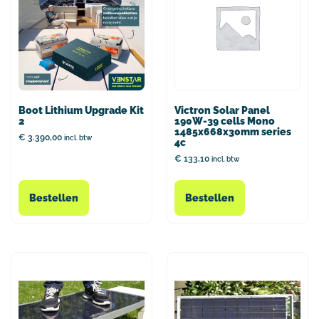
Boot Lithium Upgrade Kit
Victron Solar Panel
2
190W-39 cells Mono
1485x668x30mm series
€
3.390,00
incl. btw
4c
€
133,10
incl. btw
Bestellen
Bestellen