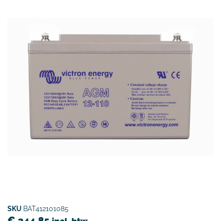
SKU
BAT412101085
€
344,85