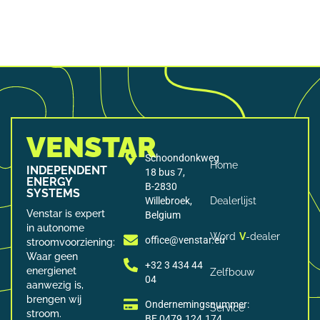
VENSTAR
Schoondonkweg
Home
INDEPENDENT
18 bus 7,
ENERGY
B-2830
SYSTEMS
Willebroek,
Dealerlijst
Venstar is expert
Belgium
in autonome
Word
V
-dealer
office@venstar.eu
stroomvoorziening:
Waar geen
+32 3 434 44
energienet
Zelfbouw
04
aanwezig is,
brengen wij
Ondernemingsnummer:
Service
stroom.
BE 0479.124.174