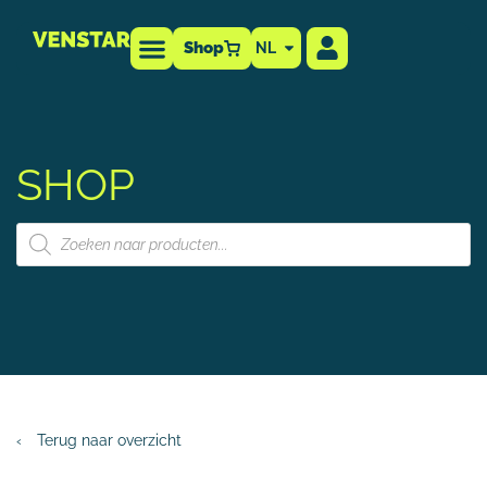
Shop
NL
Technische info
-dealer
SHOP
‹
Terug naar overzicht