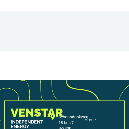
VENSTAR
Schoondonkweg
Home
INDEPENDENT
18 bus 7,
ENERGY
B-2830