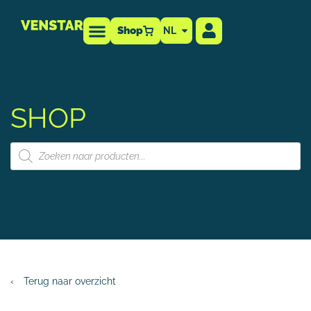
Shop
NL
Technische info
-dealer
SHOP
‹
Terug naar overzicht