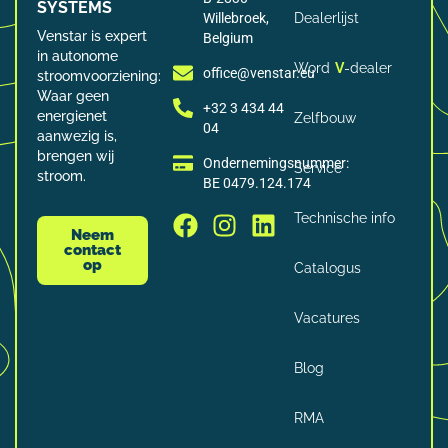
SYSTEMS
Willebroek,
Dealerlijst
Venstar is expert
Belgium
in autonome
Word
V
-dealer
office@venstar.eu
stroomvoorziening:
Waar geen
+32 3 434 44
energienet
Zelfbouw
04
aanwezig is,
brengen wij
Ondernemingsnummer:
Service
stroom.
BE 0479.124.174
Technische info
Neem
contact
op
Catalogus
Vacatures
Blog
RMA