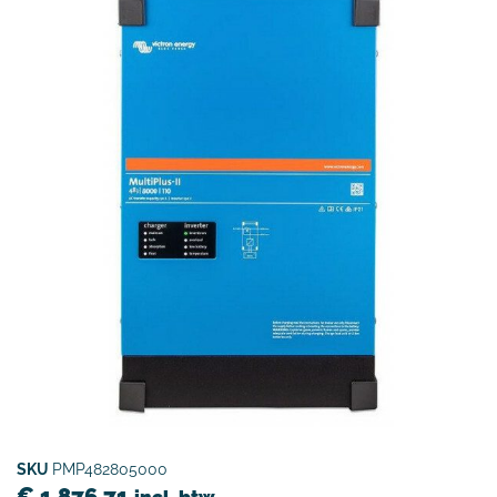
SKU
PMP482805000
€
1.876,71