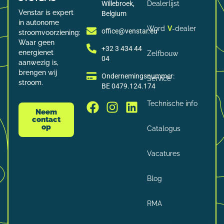
Willebroek,
Dealerlijst
Venstar is expert
Belgium
in autonome
Word
V
-dealer
office@venstar.eu
stroomvoorziening:
Waar geen
+32 3 434 44
energienet
Zelfbouw
04
aanwezig is,
brengen wij
Ondernemingsnummer:
Service
stroom.
BE 0479.124.174
Technische info
Neem
contact
op
Catalogus
Vacatures
Blog
RMA