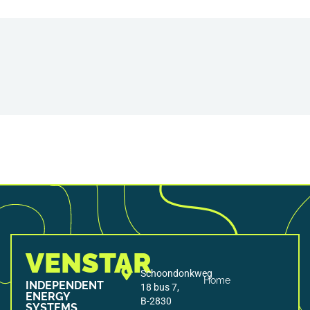
VENSTAR
Schoondonkweg
Home
INDEPENDENT
18 bus 7,
ENERGY
B-2830
SYSTEMS