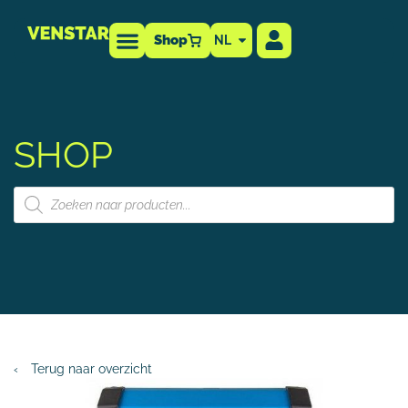
Shop
NL
Technische info
-dealer
SHOP
‹
Terug naar overzicht