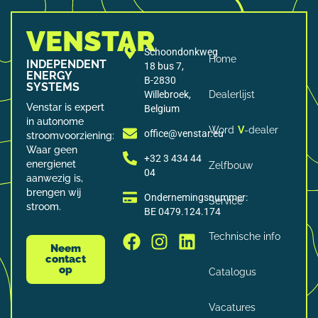
VENSTAR
Schoondonkweg
Home
INDEPENDENT
18 bus 7,
ENERGY
B-2830
SYSTEMS
Willebroek,
Dealerlijst
Venstar is expert
Belgium
in autonome
Word
V
-dealer
office@venstar.eu
stroomvoorziening:
Waar geen
+32 3 434 44
energienet
Zelfbouw
04
aanwezig is,
brengen wij
Ondernemingsnummer:
Service
stroom.
BE 0479.124.174
Technische info
Neem
contact
op
Catalogus
Vacatures