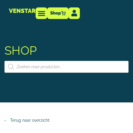
Shop
Technische info
-dealer
SHOP
‹
Terug naar overzicht