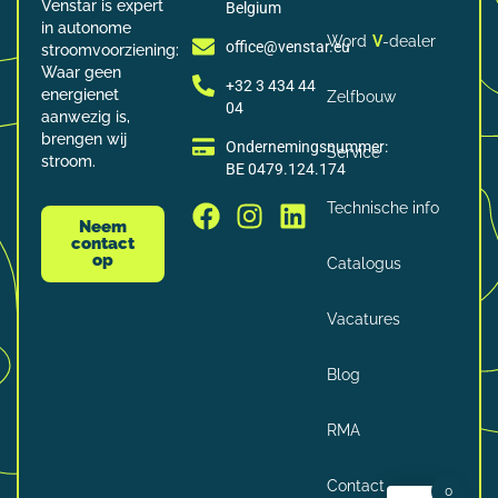
Venstar is expert
Belgium
in autonome
Word
V
-dealer
office@venstar.eu
stroomvoorziening:
Waar geen
+32 3 434 44
energienet
Zelfbouw
04
aanwezig is,
brengen wij
Ondernemingsnummer:
Service
stroom.
BE 0479.124.174
Technische info
Neem
contact
op
Catalogus
Vacatures
Blog
RMA
Contact
0