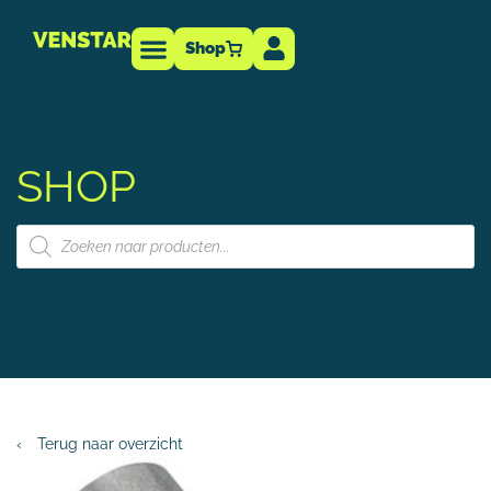
Shop
Technische info
-dealer
SHOP
‹
Terug naar overzicht