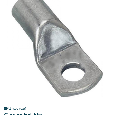
SKU
3453506
€
45,01