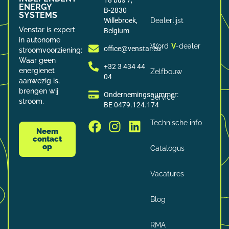
18 bus 7,
ENERGY
B-2830
SYSTEMS
Willebroek,
Dealerlijst
Venstar is expert
Belgium
in autonome
Word
V
-dealer
office@venstar.eu
stroomvoorziening:
Waar geen
+32 3 434 44
energienet
Zelfbouw
04
aanwezig is,
brengen wij
Ondernemingsnummer:
Service
stroom.
BE 0479.124.174
Technische info
Neem
contact
op
Catalogus
Vacatures
Blog
RMA