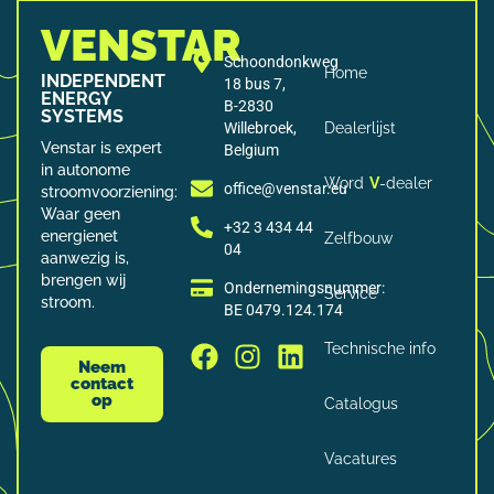
VENSTAR
Schoondonkweg
Home
INDEPENDENT
18 bus 7,
ENERGY
B-2830
SYSTEMS
Willebroek,
Dealerlijst
Venstar is expert
Belgium
in autonome
Word
V
-dealer
office@venstar.eu
stroomvoorziening:
Waar geen
+32 3 434 44
energienet
Zelfbouw
04
aanwezig is,
brengen wij
Ondernemingsnummer:
Service
stroom.
BE 0479.124.174
Technische info
Neem
contact
op
Catalogus
Vacatures