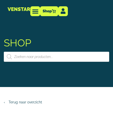
Shop
Technische info
-dealer
SHOP
‹
Terug naar overzicht