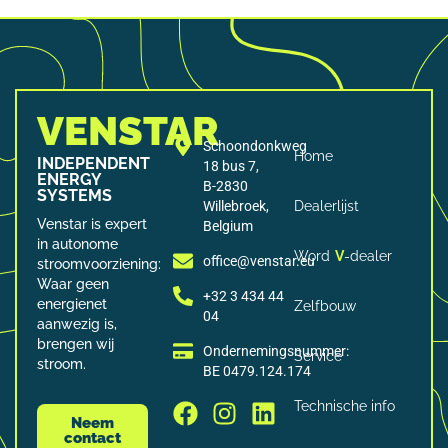
VENSTAR
Schoondonkweg
Home
INDEPENDENT
18 bus 7,
ENERGY
B-2830
SYSTEMS
Willebroek,
Dealerlijst
Venstar is expert
Belgium
in autonome
Word
V
-dealer
office@venstar.eu
stroomvoorziening:
Waar geen
+32 3 434 44
energienet
Zelfbouw
04
aanwezig is,
brengen wij
Ondernemingsnummer:
Service
stroom.
BE 0479.124.174
Technische info
Neem
contact