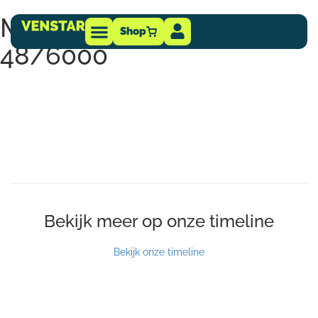
Manual Inverter RS Smart
Shop
48/6000
Technische info
-dealer
Bekijk meer op onze timeline
Bekijk onze timeline