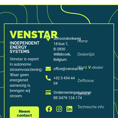
VENSTAR
Schoondonkweg
Home
INDEPENDENT
18 bus 7,
ENERGY
B-2830
SYSTEMS
Willebroek,
Dealerlijst
Venstar is expert
Belgium
in autonome
Word
V
-dealer
office@venstar.eu
stroomvoorziening:
Waar geen
+32 3 434 44
energienet
Zelfbouw
04
aanwezig is,
brengen wij
Ondernemingsnummer:
Service
stroom.
BE 0479.124.174
Technische info
Neem
contact