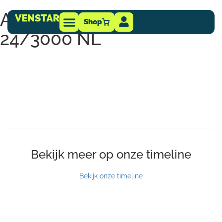
Afmetingen Multiplus-II
Shop
24/3000 NL
Technische info
-dealer
Bekijk meer op onze timeline
Bekijk onze timeline