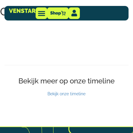
CTM – OD
Shop
Technische info
-dealer
Bekijk meer op onze timeline
Bekijk onze timeline