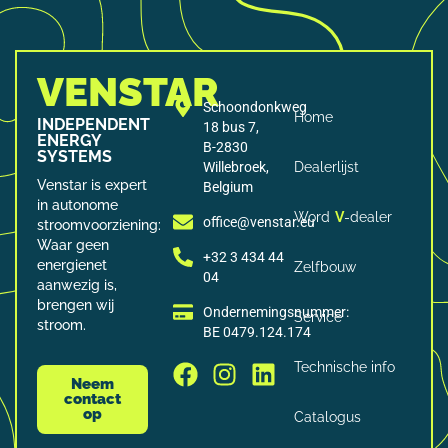
VENSTAR
Schoondonkweg
Home
INDEPENDENT
18 bus 7,
ENERGY
B-2830
SYSTEMS
Willebroek,
Dealerlijst
Venstar is expert
Belgium
in autonome
Word
V
-dealer
office@venstar.eu
stroomvoorziening:
Waar geen
+32 3 434 44
energienet
Zelfbouw
04
aanwezig is,
brengen wij
Ondernemingsnummer:
Service
stroom.
BE 0479.124.174
Technische info
Neem
contact
op
Catalogus