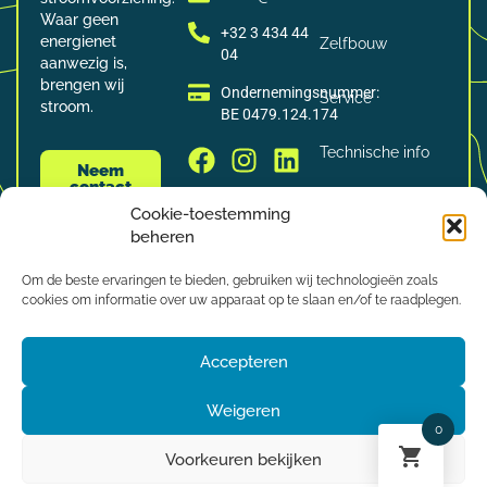
Waar geen
+32 3 434 44
energienet
Zelfbouw
04
aanwezig is,
brengen wij
Ondernemingsnummer:
Service
stroom.
BE 0479.124.174
Technische info
Neem
contact
op
Catalogus
Cookie-toestemming
beheren
Vacatures
Om de beste ervaringen te bieden, gebruiken wij technologieën zoals
cookies om informatie over uw apparaat op te slaan en/of te raadplegen.
Blog
Accepteren
RMA
Weigeren
Contact
0
Voorkeuren bekijken
Cookies
Privacy
Retour