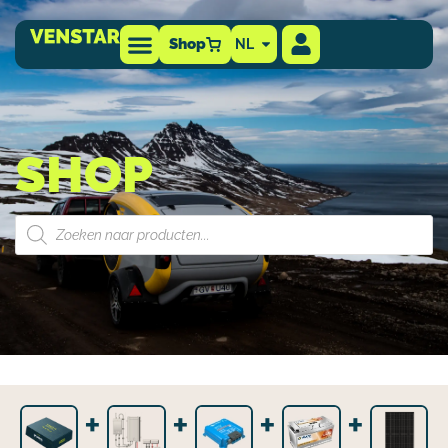
Shop
NL
SHOP
+
+
+
+