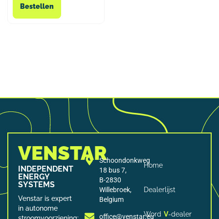
Bestellen
VENSTAR
Schoondonkweg
Home
INDEPENDENT
18 bus 7,
ENERGY
B-2830
SYSTEMS
Willebroek,
Dealerlijst
Venstar is expert
Belgium
in autonome
Word
V
-dealer
office@venstar.eu
stroomvoorziening: